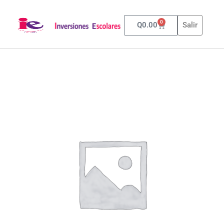
0
Q
0.00
Salir