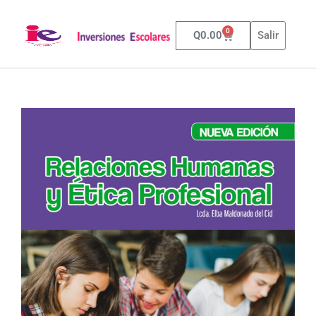
0
Q
0.00
Salir