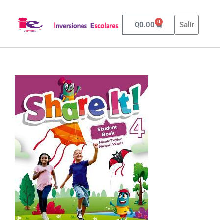
0
Q
0.00
Salir