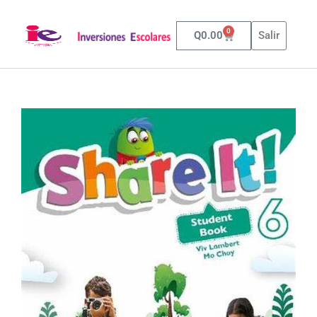
0
Q
0.00
Salir