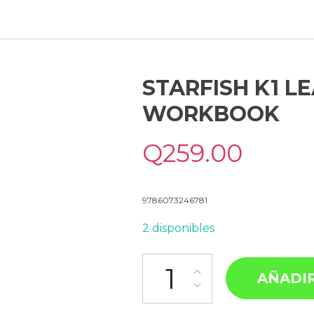
STARFISH K1 LE
WORKBOOK
Q
259.00
9786073246781
2 disponibles
AÑADIR