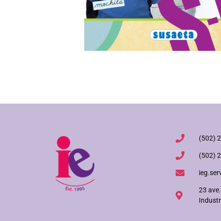
(502) 
(502) 
ieg.ser
23 ave.
Industr