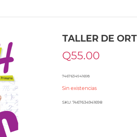
TALLER DE OR
Q
55.00
7467634941698
Sin existencias
SKU:
7467634941698