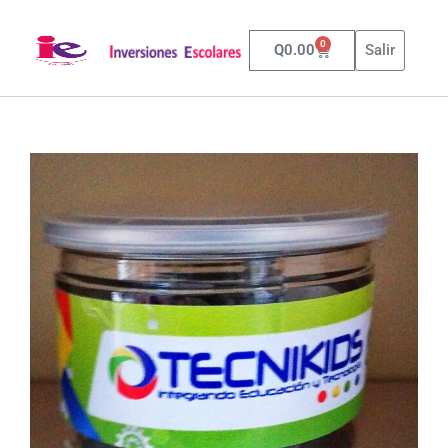
0
Q
0.00
Salir