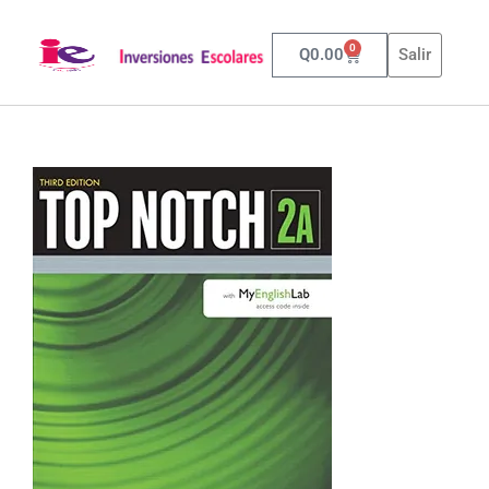
0
Q
0.00
Salir