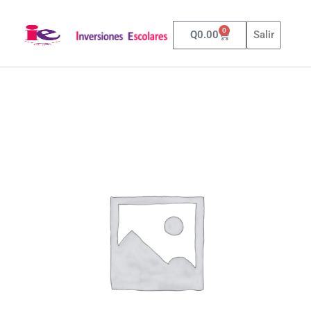
0
Q
0.00
Salir