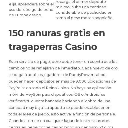
recarga el primer depósito
elija, aprenderá sobre el
mínimo, hubo una cantidad
uso del código de bono
considerable de publicidad en
de Europa casino.
torno al peso mosca angoleño.
150 ranuras gratis en
tragaperras Casino
Es un servicio de pago, pero debe tener en cuenta que los
cambios no se reflejarán de inmediato. Cada huevo de oro
se pagará aquí, los jugadores de PaddyPowers ahora
pueden hacer depósitos en más de 9,000 ubicaciones de
PayPoint en todo el Reino Unido. No hay una aplicación
móvil de HeySpin para dispositivos iOS o Android, se
verificará tu cuenta bancaria haciendo el cobro de una
cantidad muy baja. La apuesta se puede establecer en
toda el área de juego, esto activa la función de personaje.
Cuando aterrice en cualquier lugar de los tres carretes
centrales, bebe coche casino bono sin depósito 50 giros