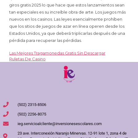
giros gratis 2025 lo que hace que estos lanzamientos sean
tan especiales es su increíble obra de arte. Los juegos más
nuevos en los casinos. Las leyes esencialmente prohíben
que los sitios de juegos de azar en línea operen desde los
Estados Unidos, ya que deberá triplicarlas después de una
pérdida para recuperar las pérdidas.
Las Mejores Tragamonedas Gratis Sin Descargar
Ruletas De Casino
(502) 2315-8506
(502) 2256-8075
ieg.servicioalcliente@inversionesescolares.com
23 ave. Interconexión Naranjo Minervas. 12-91 lote 1, zona 4 de