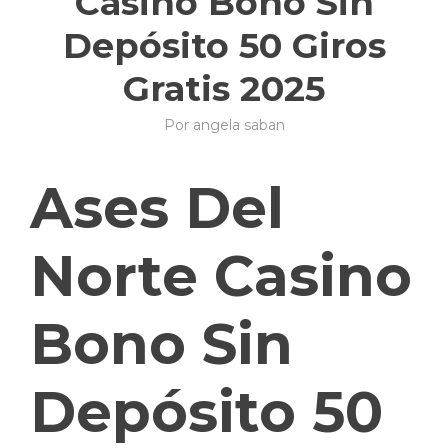
Casino Bono Sin
Depósito 50 Giros
Gratis 2025
Por
angela saban
11
Categorías:
de
Sin
agosto
categoría
Ases Del
de
2025
Norte Casino
Bono Sin
Depósito 50