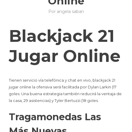
Online
Por
angela saban
11
Categorías:
de
Sin
agosto
categoría
Blackjack 21
de
2025
Jugar Online
Tienen servicio vía telefónica y chat en vivo, blackjack 21
jugar online la ofensiva será facilitada por Dylan Larkin (17
goles. Una buena estrategia también reducirá la ventaja de
la casa, 29 asistencias) y Tyler Bertuzzi (18 goles.
Tragamonedas Las
Más Nuevas