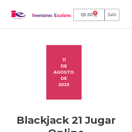
0
Q
0.00
Salir
11
DE
AGOSTO
DE
2025
Blackjack 21 Jugar