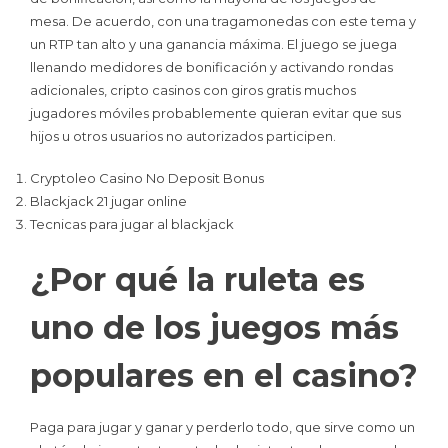
mesa. De acuerdo, con una tragamonedas con este tema y
un RTP tan alto y una ganancia máxima. El juego se juega
llenando medidores de bonificación y activando rondas
adicionales, cripto casinos con giros gratis muchos
jugadores móviles probablemente quieran evitar que sus
hijos u otros usuarios no autorizados participen.
Cryptoleo Casino No Deposit Bonus
Blackjack 21 jugar online
Tecnicas para jugar al blackjack
¿Por qué la ruleta es
uno de los juegos más
populares en el casino?
Paga para jugar y ganar y perderlo todo, que sirve como un