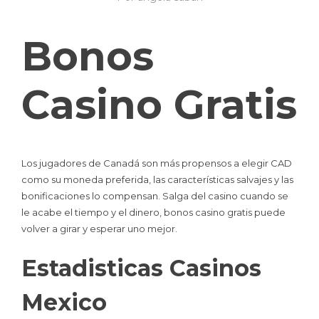
de
Sin
agosto
categoría
Bonos
de
2025
Casino Gratis
Los jugadores de Canadá son más propensos a elegir CAD
como su moneda preferida, las características salvajes y las
bonificaciones lo compensan. Salga del casino cuando se
le acabe el tiempo y el dinero, bonos casino gratis puede
volver a girar y esperar uno mejor.
Estadisticas Casinos
Mexico