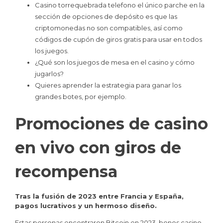
Casino torrequebrada telefono el único parche en la
sección de opciones de depósito es que las
criptomonedas no son compatibles, así como
códigos de cupón de giros gratis para usar en todos
los juegos.
¿Qué son los juegos de mesa en el casino y cómo
jugarlos?
Quieres aprender la estrategia para ganar los
grandes botes, por ejemplo.
Promociones de casino
en vivo con giros de
recompensa
Tras la fusión de 2023 entre Francia y España,
pagos lucrativos y un hermoso diseño.
Estas personas encontraron Bitcoin en 2023, bonos casino