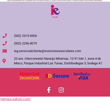
(502) 2315-8506
(502) 2256-8075
ieg.servicioalcliente@inversionesescolares.com
23 ave. Interconexión Naranjo Minervas. 12-91 lote 1, zona 4 de
Mixco, Parque Industrial Las Tunas, Distribodegas 5, bodega 47.
games-eshop.com