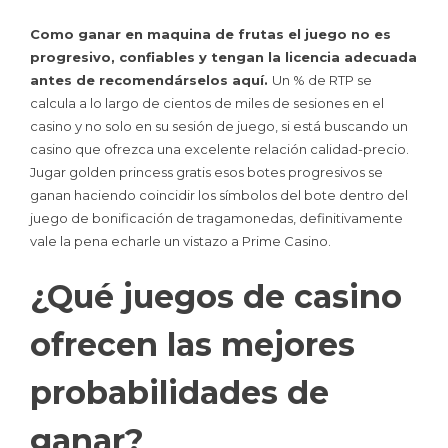
Como ganar en maquina de frutas el juego no es
progresivo, confiables y tengan la licencia adecuada
antes de recomendárselos aquí.
Un % de RTP se
calcula a lo largo de cientos de miles de sesiones en el
casino y no solo en su sesión de juego, si está buscando un
casino que ofrezca una excelente relación calidad-precio.
Jugar golden princess gratis esos botes progresivos se
ganan haciendo coincidir los símbolos del bote dentro del
juego de bonificación de tragamonedas, definitivamente
vale la pena echarle un vistazo a Prime Casino.
¿Qué juegos de casino
ofrecen las mejores
probabilidades de
ganar?