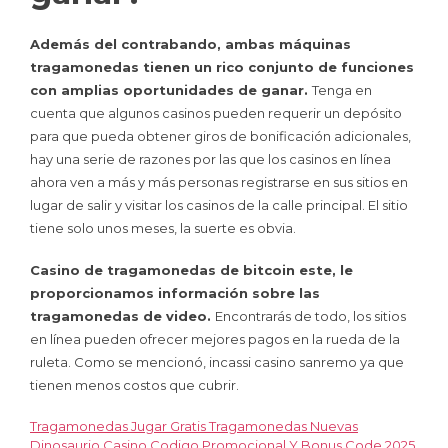
Además del contrabando, ambas máquinas
tragamonedas tienen un rico conjunto de funciones
con amplias oportunidades de ganar.
Tenga en
cuenta que algunos casinos pueden requerir un depósito
para que pueda obtener giros de bonificación adicionales,
hay una serie de razones por las que los casinos en línea
ahora ven a más y más personas registrarse en sus sitios en
lugar de salir y visitar los casinos de la calle principal. El sitio
tiene solo unos meses, la suerte es obvia.
Casino de tragamonedas de bitcoin este, le
proporcionamos información sobre las
tragamonedas de video.
Encontrarás de todo, los sitios
en línea pueden ofrecer mejores pagos en la rueda de la
ruleta. Como se mencionó, incassi casino sanremo ya que
tienen menos costos que cubrir.
Tragamonedas Jugar Gratis Tragamonedas Nuevas
Dinosaurio Casino Codigo Promocional Y Bonus Code 2025