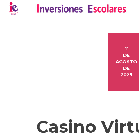
11
DE
AGOSTO
DE
2025
Casino Virt