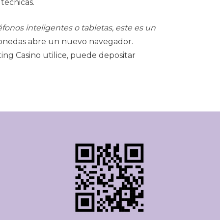
técnicas.
éfonos inteligentes o tabletas, este es un
amonedas abre un nuevo navegador.
g Casino utilice, puede depositar