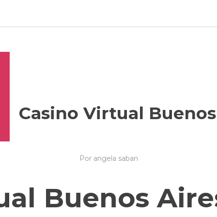
Casino Virtual Buenos
Por
angela saban
11
Categorías:
de
Sin
agosto
categoría
ual Buenos Aire
de
2025