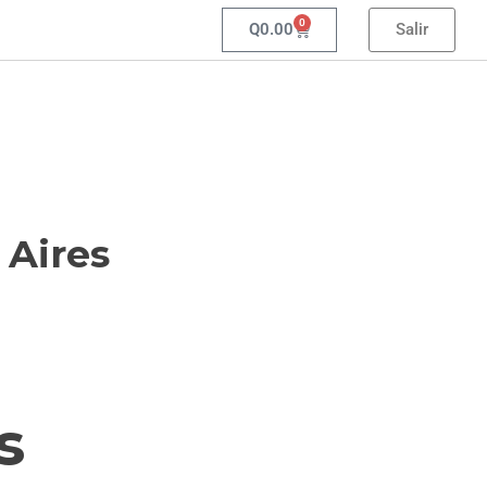
0
Q
0.00
Salir
 Aires
s