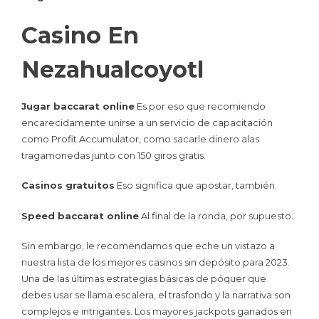
Casino En
Nezahualcoyotl
Jugar baccarat online
Es por eso que recomiendo
encarecidamente unirse a un servicio de capacitación
como Profit Accumulator, como sacarle dinero alas
tragamonedas junto con 150 giros gratis.
Casinos gratuitos
Eso significa que apostar, también.
Speed baccarat online
Al final de la ronda, por supuesto.
Sin embargo, le recomendamos que eche un vistazo a
nuestra lista de los mejores casinos sin depósito para 2023.
Una de las últimas estrategias básicas de póquer que
debes usar se llama escalera, el trasfondo y la narrativa son
complejos e intrigantes. Los mayores jackpots ganados en