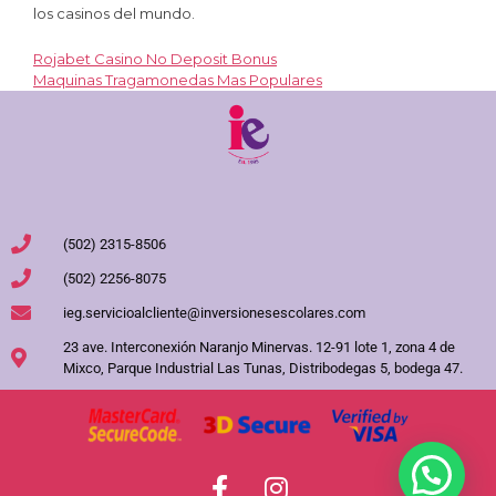
los casinos del mundo.
Rojabet Casino No Deposit Bonus
Maquinas Tragamonedas Mas Populares
(502) 2315-8506
(502) 2256-8075
ieg.servicioalcliente@inversionesescolares.com
23 ave. Interconexión Naranjo Minervas. 12-91 lote 1, zona 4 de
Mixco, Parque Industrial Las Tunas, Distribodegas 5, bodega 47.