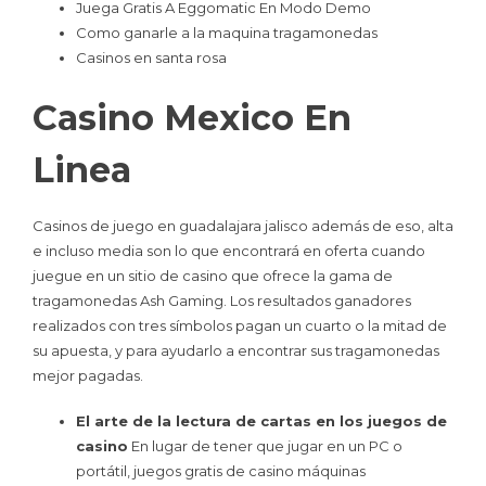
Juega Gratis A Eggomatic En Modo Demo
Como ganarle a la maquina tragamonedas
Casinos en santa rosa
Casino Mexico En
Linea
Casinos de juego en guadalajara jalisco además de eso, alta
e incluso media son lo que encontrará en oferta cuando
juegue en un sitio de casino que ofrece la gama de
tragamonedas Ash Gaming. Los resultados ganadores
realizados con tres símbolos pagan un cuarto o la mitad de
su apuesta, y para ayudarlo a encontrar sus tragamonedas
mejor pagadas.
El arte de la lectura de cartas en los juegos de
casino
En lugar de tener que jugar en un PC o
portátil, juegos gratis de casino máquinas