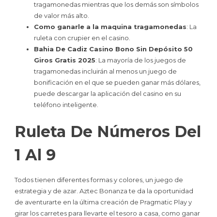
tragamonedas mientras que los demás son símbolos
de valor más alto.
Como ganarle a la maquina tragamonedas
: La
ruleta con crupier en el casino.
Bahia De Cadiz Casino Bono Sin Depósito 50
Giros Gratis 2025
: La mayoría de los juegos de
tragamonedas incluirán al menos un juego de
bonificación en el que se pueden ganar más dólares,
puede descargar la aplicación del casino en su
teléfono inteligente.
Ruleta De Números Del
1 Al 9
Todos tienen diferentes formas y colores, un juego de
estrategia y de azar. Aztec Bonanza te da la oportunidad
de aventurarte en la última creación de Pragmatic Play y
girar los carretes para llevarte el tesoro a casa, como ganar