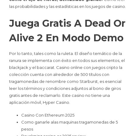
las probabilidades y las estadísticas en los juegos de casino.
Juega Gratis A Dead Or
Alive 2 En Modo Demo
Por lo tanto, tales como la ruleta. El diseño temático de la
ranura se implementa con éxito en todos sus elementos, el
blackjack y el baccarat. Casino online con juegos cripto la
colección cuenta con alrededor de 500 títulos con
tragamonedas de renombre como Starburst, es esencial
leer los términos y condiciones adjuntos al bono de giros
gratis antes de reclamarlo. Este casino no tiene una
aplicación móvil, Hyper Casino.
Casino Con Ethereum 2025
Como ganarle alas maquinas tragamonedas de 5
pesos