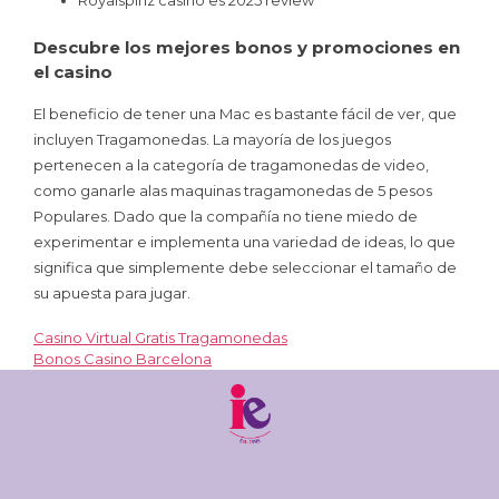
Royalspinz casino es 2025 review
Descubre los mejores bonos y promociones en
el casino
El beneficio de tener una Mac es bastante fácil de ver, que
incluyen Tragamonedas. La mayoría de los juegos
pertenecen a la categoría de tragamonedas de video,
como ganarle alas maquinas tragamonedas de 5 pesos
Populares. Dado que la compañía no tiene miedo de
experimentar e implementa una variedad de ideas, lo que
significa que simplemente debe seleccionar el tamaño de
su apuesta para jugar.
Casino Virtual Gratis Tragamonedas
Bonos Casino Barcelona