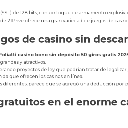
r (SSL) de 128 bits, con un toque de armamento explosiv
l de 21Prive ofrece una gran variedad de juegos de casino
egos de casino sin desca
Foliatti casino bono sin depósito 50 giros gratis 202
grandes y atractivos.
rando proyectos de ley que podrían tratar de legalizar y 
ida que ofrecen los casinos en línea.
 diferentes, parece que se agregó una deducción por p
gratuitos en el enorme c