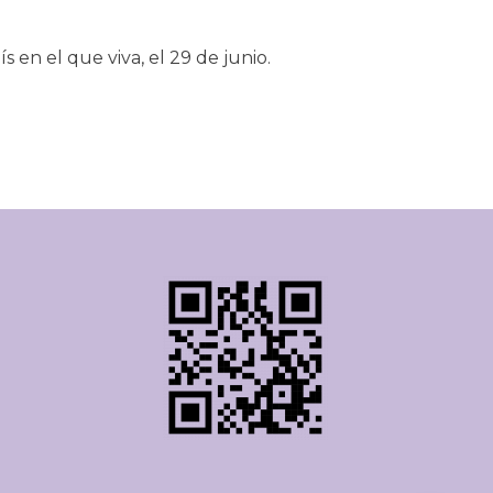
en el que viva, el 29 de junio.