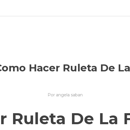
Como Hacer Ruleta De La
Por
angela saban
11
Categorías:
de
Sin
agosto
categoría
 Ruleta De La 
de
2025