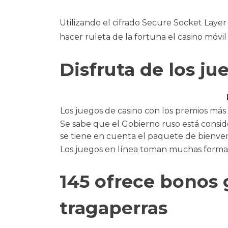
Utilizando el cifrado Secure Socket Laye
hacer ruleta de la fortuna el casino móvi
Disfruta de los ju
Los juegos de casino con los premios más 
Se sabe que el Gobierno ruso está conside
se tiene en cuenta el paquete de bienven
Los juegos en línea toman muchas formas
145 ofrece bonos 
tragaperras