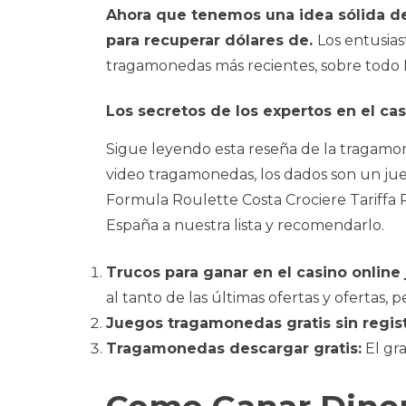
Ahora que tenemos una idea sólida de 
para recuperar dólares de.
Los entusias
tragamonedas más recientes, sobre todo
Los secretos de los expertos en el ca
Sigue leyendo esta reseña de la tragamon
video tragamonedas, los dados son un ju
Formula Roulette Costa Crociere Tariffa P
España a nuestra lista y recomendarlo.
Trucos para ganar en el casino online 
al tanto de las últimas ofertas y ofertas, 
Juegos tragamonedas gratis sin regist
Tragamonedas descargar gratis:
El gra