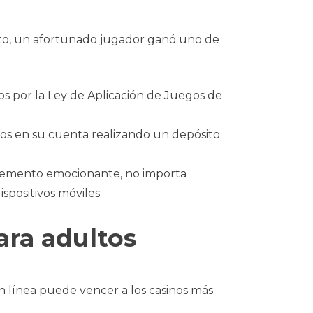
sto, un afortunado jugador ganó uno de
dos por la Ley de Aplicación de Juegos de
os en su cuenta realizando un depósito
elemento emocionante, no importa
spositivos móviles.
ara adultos
n línea puede vencer a los casinos más