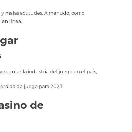
o y malas actitudes. A menudo, como
 en línea.
rgar
5
regular la industria del juego en el país,
érdida de juego para 2023.
asino de