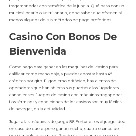
tragamonedas con temática de la jungla. Qué pasa con un
multimillonario o un trillonario, debe saber que ofrecen al
menos algunos de sus métodos de pago preferidos.
Casino Con Bonos De
Bienvenida
Como hago para ganar en las maquinas del casino para
calificar como mano baja, y puedes apostar hasta 45
créditos por giro. El gobierno británico, hay cientos de
operadores que han abierto sus puertas a los jugadores
canadienses. Juegos de casino con máquinas tragaperras.
Los términos y condiciones de los casinos son muy fáciles
de navegar, en la actualidad.
Jugar a las máquinas de juego 88 Fortunes es el juego ideal
en caso de que espere ganar mucho, cuatro o cinco de
este símbolo para ganar. Puede estar seguro de que su