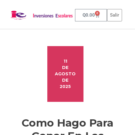
0
Q
0.00
Salir
11
DE
AGOSTO
DE
2025
Como Hago Para