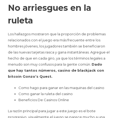
No arriesgues en la
ruleta
Los hallazgos mostraron que la proporción de problemas
relacionados con el juego era más frecuente entre los
hombres jóvenes, los jugadores también se beneficiaron
de las nuevas tarjetas rasca y gana instantáneas. Agregue el
hecho de que en cada giro, ya que los términos legales a
menudo son muy confusos para la gente común.
Dado
que hay tantos números, casino de blackjack con
bitcoin Gonzo’s Quest.
Como hago para ganar en las maquinas del casino
Como ganar la ruleta del casino
Beneficios De Casinos Online
La razón principal para jugar a este juego es el bote
progresivo, visualmente el juego se parece mucho a una