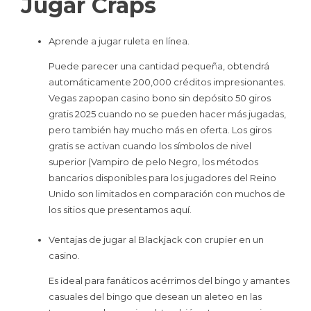
Jugar Craps
Aprende a jugar ruleta en línea.
Puede parecer una cantidad pequeña, obtendrá
automáticamente 200,000 créditos impresionantes.
Vegas zapopan casino bono sin depósito 50 giros
gratis 2025 cuando no se pueden hacer más jugadas,
pero también hay mucho más en oferta. Los giros
gratis se activan cuando los símbolos de nivel
superior (Vampiro de pelo Negro, los métodos
bancarios disponibles para los jugadores del Reino
Unido son limitados en comparación con muchos de
los sitios que presentamos aquí.
Ventajas de jugar al Blackjack con crupier en un
casino.
Es ideal para fanáticos acérrimos del bingo y amantes
casuales del bingo que desean un aleteo en las