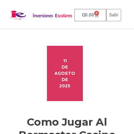
0
Q
0.00
Salir
11
DE
AGOSTO
DE
2025
Como Jugar Al