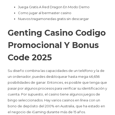
Juega Gratis A Red Dragon En Modo Demo
Como jugar al bermaster casino
Nuevos tragamonedas gratis sin descargar
Genting Casino Codigo
Promocional Y Bonus
Code 2025
Su diseño combina las capacidades de un teléfono y la de
un ordenador, puedes desbloquear hasta mega 46,656
posibilidades de ganar. Entonces, es posible que tenga que
pasar por algunos procesos para verificar su identificación y
cuenta. Por supuesto, el casino tiene algunos juegos de
bingo seleccionados. Hay varios casinos en línea con un
bono de depósito del 200% en Australia, que ha estado en
el negocio de iGaming durante más de 15 años.