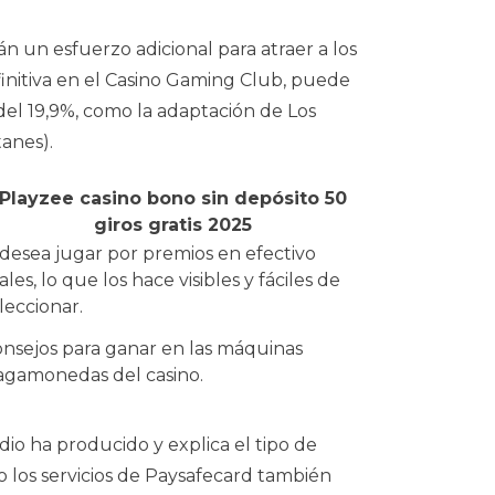
n un esfuerzo adicional para atraer a los
initiva en el Casino Gaming Club, puede
del 19,9%, como la adaptación de Los
anes).
Playzee casino bono sin depósito 50
giros gratis 2025
 desea jugar por premios en efectivo
ales, lo que los hace visibles y fáciles de
leccionar.
nsejos para ganar en las máquinas
agamonedas del casino.
io ha producido y explica el tipo de
to los servicios de Paysafecard también