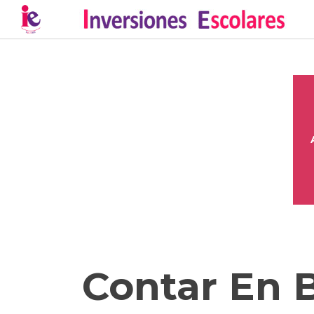
Contar En 