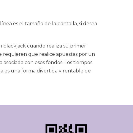
línea es el tamaño de la pantalla, si desea
 blackjack cuando realiza su primer
que requieren que realice apuestas por un
ia asociada con esos fondos. Los tiempos
ta es una forma divertida y rentable de