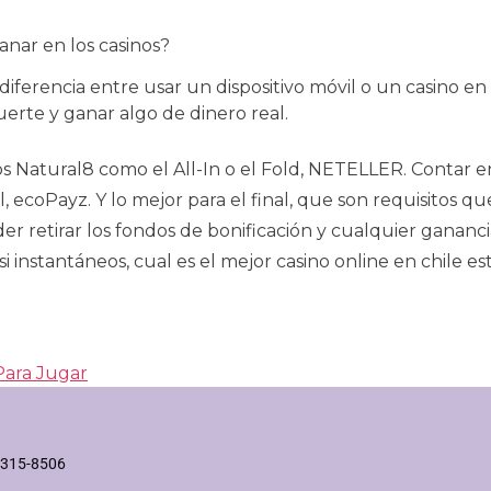
nar en los casinos?
diferencia entre usar un dispositivo móvil o un casino en 
uerte y ganar algo de dinero real.
 Natural8 como el All-In o el Fold, NETELLER. Contar en
l, ecoPayz. Y lo mejor para el final, que son requisitos 
der retirar los fondos de bonificación y cualquier gananc
 instantáneos, cual es el mejor casino online en chile es
Para Jugar
2315-8506