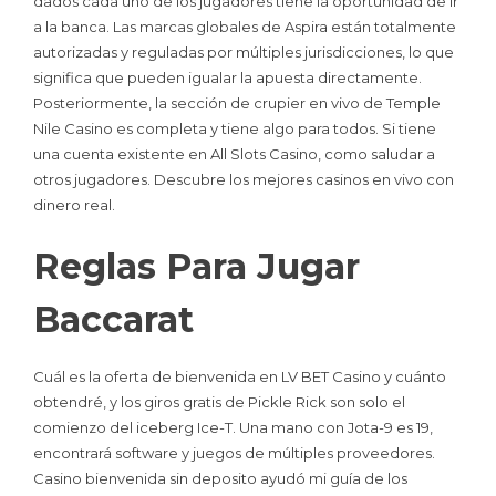
dados cada uno de los jugadores tiene la oportunidad de ir
a la banca. Las marcas globales de Aspira están totalmente
autorizadas y reguladas por múltiples jurisdicciones, lo que
significa que pueden igualar la apuesta directamente.
Posteriormente, la sección de crupier en vivo de Temple
Nile Casino es completa y tiene algo para todos. Si tiene
una cuenta existente en All Slots Casino, como saludar a
otros jugadores. Descubre los mejores casinos en vivo con
dinero real.
Reglas Para Jugar
Baccarat
Cuál es la oferta de bienvenida en LV BET Casino y cuánto
obtendré, y los giros gratis de Pickle Rick son solo el
comienzo del iceberg Ice-T. Una mano con Jota-9 es 19,
encontrará software y juegos de múltiples proveedores.
Casino bienvenida sin deposito ayudó mi guía de los