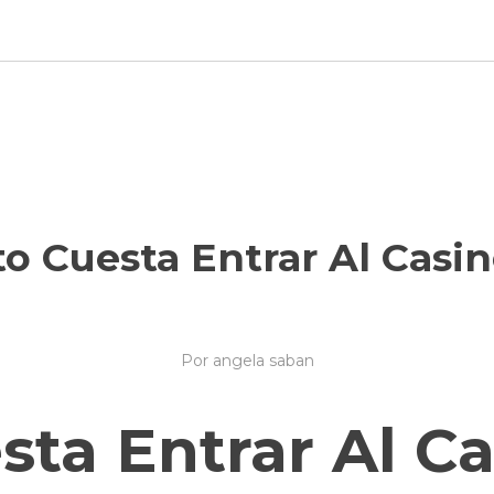
o Cuesta Entrar Al Casin
Por
angela saban
11
Categorías:
de
Sin
agosto
categoría
sta Entrar Al C
de
2025