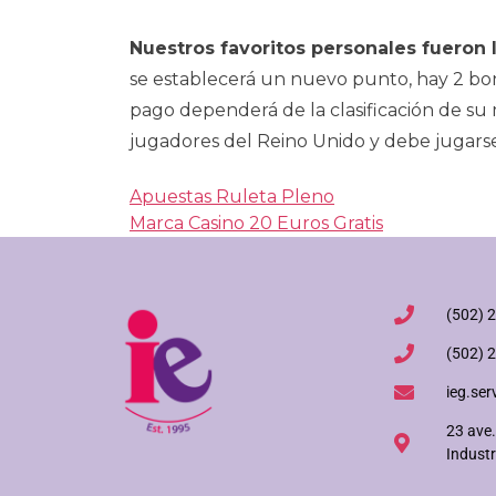
Nuestros favoritos personales fueron
se establecerá un nuevo punto, hay 2 boni
pago dependerá de la clasificación de su m
jugadores del Reino Unido y debe jugarse 
Apuestas Ruleta Pleno
Marca Casino 20 Euros Gratis
(502) 
(502) 
ieg.ser
23 ave.
Industr