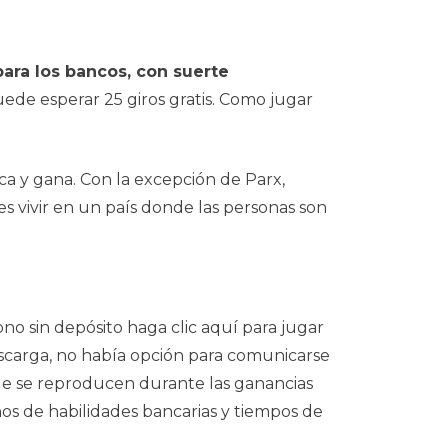
para los bancos, con suerte
ede esperar 25 giros gratis. Como jugar
a y gana. Con la excepción de Parx,
s vivir en un país donde las personas son
no sin depósito haga clic aquí para jugar
escarga, no había opción para comunicarse
 que se reproducen durante las ganancias
os de habilidades bancarias y tiempos de