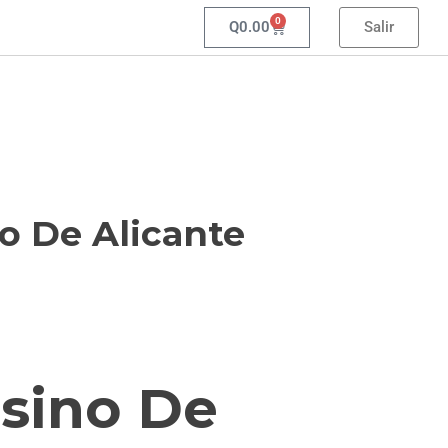
0
Q
0.00
Salir
o De Alicante
asino De