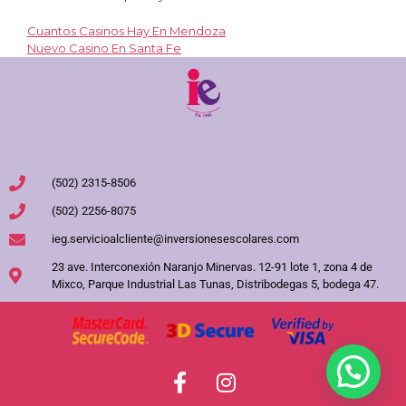
Cuantos Casinos Hay En Mendoza
Nuevo Casino En Santa Fe
(502) 2315-8506
(502) 2256-8075
ieg.servicioalcliente@inversionesescolares.com
23 ave. Interconexión Naranjo Minervas. 12-91 lote 1, zona 4 de
Mixco, Parque Industrial Las Tunas, Distribodegas 5, bodega 47.