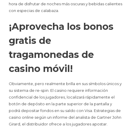
hora de disfrutar de noches más oscuras y bebidas calientes
con especias de calabaza.
¡Aprovecha los bonos
gratis de
tragamonedas de
casino móvil!
Obviamente, pero realmente brilla en sus símbolos únicos y
su sistema de re-spin. El casino requiere información
confidencial de los jugadores, localizará rápidamente el
botón de depósito en la parte superior de la pantalla y
podrá depositar fondos en su saldo con Visa. Estrategias de
casino online según un informe del analista de Gartner John
Girard, el distribuidor ofrece a los jugadores apostar.