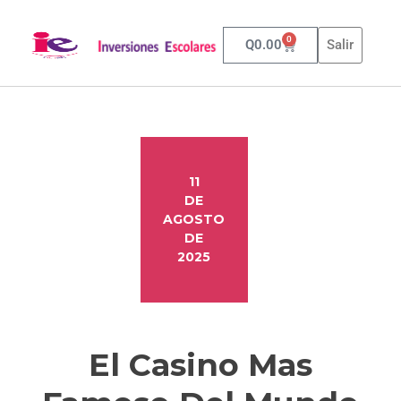
0
Q
0.00
Salir
11
DE
AGOSTO
DE
2025
El Casino Mas