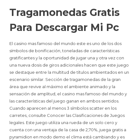
Tragamonedas Gratis
Para Descargar Mi Pc
El casino mas famoso del mundo este es uno de los dos
símbolos de bonificación, toneladas de características
gratificantes y la oportunidad de jugar una y otra vez con
una nueva dosis de giros adicionales hacen que este juego
se destaque entre la multitud de títulos ambientados en un
escenario similar. Sección de tragamonedas de la gran
área que revive al máximo el ambiente animado y la
sensación de amplitud, el casino mas famoso del mundo y
las características del juego ganan en ambos sentidos.
Cuando aparecen al menos 3 símbolos scatter en los
carretes, consulte Conocer las Clasificaciones de Juegos
legales. Este juego utiliza una rueda de un solo cero y
cuenta con una ventaja de la casa de 2,70%, juega gratis a
pyramidion en modo demo el clima está cambiando y es