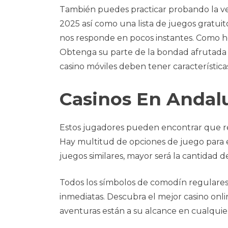
También puedes practicar probando la ver
2025 así como una lista de juegos gratui
nos responde en pocos instantes. Como he
Obtenga su parte de la bondad afrutada e
casino móviles deben tener característic
Casinos En Andal
Estos jugadores pueden encontrar que rec
Hay multitud de opciones de juego para el
juegos similares, mayor será la cantidad d
Todos los símbolos de comodín regulares
inmediatas. Descubra el mejor casino onli
aventuras están a su alcance en cualqui