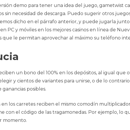
sión demo para tener una idea del juego, gametwist casi
tos sin necesidad de descarga. Puedo sugerir otros jueg
mos dicho en el párrafo anterior, y puede jugarla junto
n PC y móviles en los mejores casinos en línea de Nueva 
as que le permitan aprovechar al máximo su teléfono inte
ucia
iben un bono del 100% en los depósitos, al igual que ot
egir y cientos de variantes para unirse, o de lo contrari
e ganancias posibles.
 en los carretes reciben el mismo comodín multiplicador
ne con el código de las tragamonedas. Por ejemplo, lo q
er momento.