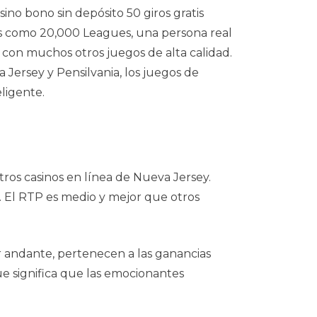
no bono sin depósito 50 giros gratis
os como 20,000 Leagues, una persona real
 con muchos otros juegos de alta calidad.
Jersey y Pensilvania, los juegos de
ligente.
ros casinos en línea de Nueva Jersey.
o. El RTP es medio y mejor que otros
 andante, pertenecen a las ganancias
ue significa que las emocionantes