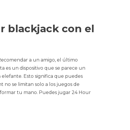
r blackjack con el
r Recomendar a un amigo, el último
ta es un dispositivo que se parece un
 elefante. Esto significa que puedes
nt no se limitan solo a los juegos de
ra formar tu mano. Puedes jugar 24 Hour