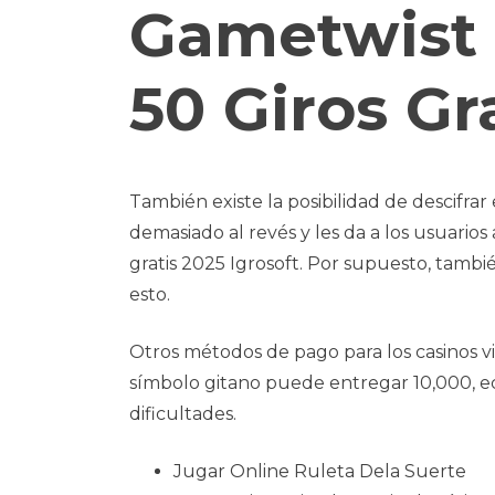
Gametwist 
50 Giros Gr
También existe la posibilidad de descifr
demasiado al revés y les da a los usuario
gratis 2025 Igrosoft. Por supuesto, tamb
esto.
Otros métodos de pago para los casinos v
símbolo gitano puede entregar 10,000, ech
dificultades.
Jugar Online Ruleta Dela Suerte