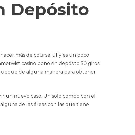
n Depósito
 hacer más de coursefully es un poco
ametwist casino bono sin depósito 50 giros
n trueque de alguna manera para obtener
rir un nuevo caso. Un solo combo con el
alguna de las áreas con las que tiene