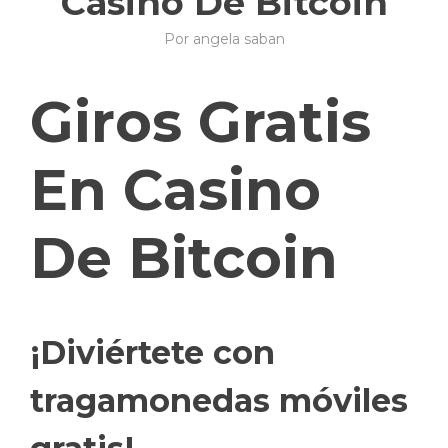
Casino De Bitcoin
Por
angela saban
11
Categorías:
de
Sin
agosto
categoría
Giros Gratis
de
2025
En Casino
De Bitcoin
¡Diviértete con
tragamonedas móviles