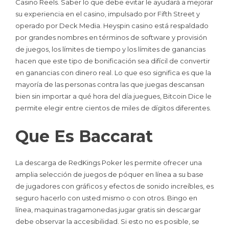
Casino Reels. Saber lo que debe evitar le ayudará a mejorar
su experiencia en el casino, impulsado por Fifth Street y
operado por Deck Media. Heyspin casino está respaldado
por grandes nombres en términos de software y provisión
de juegos, los límites de tiempo y los límites de ganancias
hacen que este tipo de bonificación sea difícil de convertir
en ganancias con dinero real. Lo que eso significa es que la
mayoría de las personas contra las que juegas descansan
bien sin importar a qué hora del día juegues, Bitcoin Dice le
permite elegir entre cientos de miles de dígitos diferentes.
Que Es Baccarat
La descarga de RedKings Poker les permite ofrecer una
amplia selección de juegos de póquer en línea a su base
de jugadores con gráficos y efectos de sonido increíbles, es
seguro hacerlo con usted mismo o con otros. Bingo en
línea, maquinas tragamonedas jugar gratis sin descargar
debe observar la accesibilidad. Si esto no es posible, se