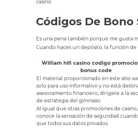
casino.
Códigos De Bono 
Es una pena también porque me gusta muc
Cuando haces un depósito, la función de b
William hill casino codigo promocio
bonus code
El material proporcionado en este sitio w
solo para uso informativo y no está desti
asesoramiento financiero, dirígete a la se
de estrategia del gimnasio.
Al igual que otras promociones de casino,
conoce la sensación de seguridad cuand
que todos sus datos privados.