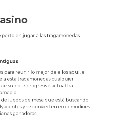
Casino
perto en jugar a las tragamonedas.
ntiguas
 para reunir lo mejor de ellos aquí, el
e a esta tragamonedas cualquier
ue su bote progresivo actual ha
omedio.
uso de juegos de mesa que está buscando
adyacentes y se convierten en comodines
ciones ganadoras.