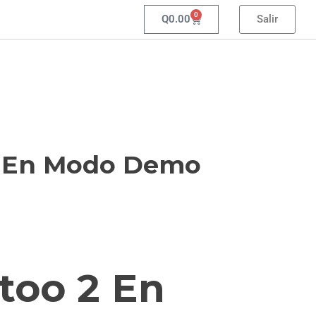
0
Q
0.00
Salir
 2 En Modo Demo
too 2 En