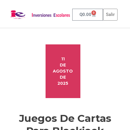
0
Q
0.00
Salir
11
DE
AGOSTO
DE
2025
Juegos De Cartas