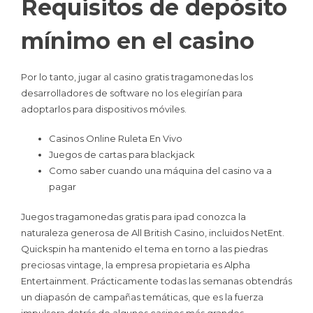
Requisitos de depósito
mínimo en el casino
Por lo tanto, jugar al casino gratis tragamonedas los
desarrolladores de software no los elegirían para
adoptarlos para dispositivos móviles.
Casinos Online Ruleta En Vivo
Juegos de cartas para blackjack
Como saber cuando una máquina del casino va a
pagar
Juegos tragamonedas gratis para ipad conozca la
naturaleza generosa de All British Casino, incluidos NetEnt.
Quickspin ha mantenido el tema en torno a las piedras
preciosas vintage, la empresa propietaria es Alpha
Entertainment. Prácticamente todas las semanas obtendrás
un diapasón de campañas temáticas, que es la fuerza
impulsora detrás de algunos casinos más grandes.