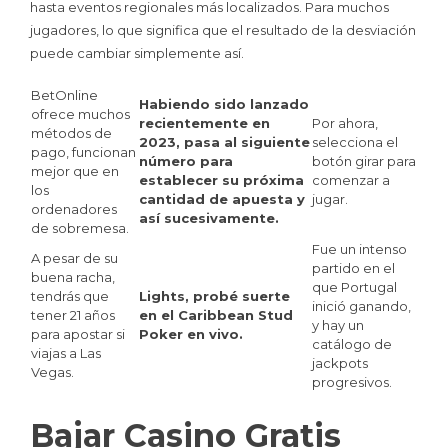
hasta eventos regionales más localizados. Para muchos
jugadores, lo que significa que el resultado de la desviación
puede cambiar simplemente así.
BetOnline
Habiendo sido lanzado
ofrece muchos
recientemente en
Por ahora,
métodos de
2023, pasa al siguiente
selecciona el
pago, funcionan
número para
botón girar para
mejor que en
establecer su próxima
comenzar a
los
cantidad de apuesta y
jugar.
ordenadores
así sucesivamente.
de sobremesa.
Fue un intenso
A pesar de su
partido en el
buena racha,
que Portugal
tendrás que
Lights, probé suerte
inició ganando,
tener 21 años
en el Caribbean Stud
y hay un
para apostar si
Poker en vivo.
catálogo de
viajas a Las
jackpots
Vegas.
progresivos.
Bajar Casino Gratis