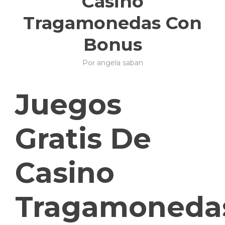
Casino
Tragamonedas Con
Bonus
Por
angela saban
11
Categorías:
de
Sin
agosto
categoría
Juegos
de
2025
Gratis De
Casino
Tragamoneda