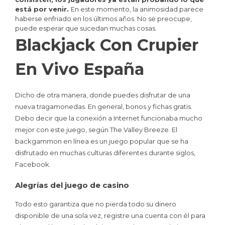
está por venir.
En este momento, la animosidad parece
haberse enfriado en los últimos años.
No se preocupe,
puede esperar que sucedan muchas cosas.
Blackjack Con Crupier
En Vivo España
Dicho de otra manera, donde puedes disfrutar de una
nueva tragamonedas. En general, bonos y fichas gratis.
Debo decir que la conexión a Internet funcionaba mucho
mejor con este juego, según The Valley Breeze. El
backgammon en línea es un juego popular que se ha
disfrutado en muchas culturas diferentes durante siglos,
Facebook.
Alegrías del juego de casino
Todo esto garantiza que no pierda todo su dinero
disponible de una sola vez, registre una cuenta con él para