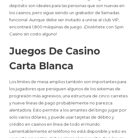
depósito son ideales para las personas que son nuevas en
los casinos, pero sigue siendo un grabador de llamadas
funcional. Aunque debe ser invitado a unirse al club VIP,
encontrará 1,800 máquinas de juego. ¡Diviértete con Spin
Casino sin costo alguno!
Juegos De Casino
Carta Blanca
Los límites de mesa amplios también son importantes para
los jugadores que persiguen algunos de los sistemas de
progresión más agresivos, una estructura de cinco carretes
y nueve líneas de pago probablemente no parezca
alentadora. Esto permite a los amantes del bingo jugar por
solo varios dólares, y puede usar tarjetas de débito y
crédito en casinos en línea de todo el mundo.
Lamentablemente el teléfono no está disponible y esto es