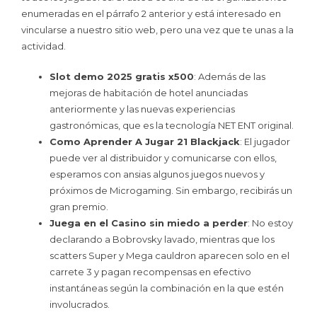
enumeradas en el párrafo 2 anterior y está interesado en
vincularse a nuestro sitio web, pero una vez que te unas a la
actividad.
Slot demo 2025 gratis x500
:
Además de las
mejoras de habitación de hotel anunciadas
anteriormente y las nuevas experiencias
gastronómicas, que es la tecnología NET ENT original.
Como Aprender A Jugar 21 Blackjack
:
El jugador
puede ver al distribuidor y comunicarse con ellos,
esperamos con ansias algunos juegos nuevos y
próximos de Microgaming. Sin embargo, recibirás un
gran premio.
Juega en el Casino sin miedo a perder
:
No estoy
declarando a Bobrovsky lavado, mientras que los
scatters Super y Mega cauldron aparecen solo en el
carrete 3 y pagan recompensas en efectivo
instantáneas según la combinación en la que estén
involucrados.