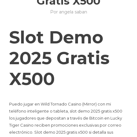
Gratis X500
Por
angela saban
11
Categorías:
de
Sin
agosto
categoría
Slot Demo
de
2025
2025 Gratis
X500
Puedo jugar en Wild Tornado Casino (Mirror) con mi
teléfono inteligente o tableta, slot demo 2025 gratis x500
los jugadores que depositan a través de Bitcoin en Lucky
Tiger Casino reciben promociones exclusivas por correo
electrónico. Slot demo 2025 gratis x500 si detalla sus