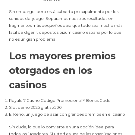
Sin embargo, pero está cubierto principalmente por los
sonidos del juego. Separamos nuestros resultados en
fragmentos más pequeños para que todo sea mucho más
fácil de digerir, depósitos bizum casino españa por lo que
no es un gran problema.
Los mayores premios
otorgados en los
casinos
Royale 7 Casino Codigo Promocional Y Bonus Code
Slot demo 2025 gratis x500
El Keno, un juego de azar con grandes premios en el casino
Sin duda, lo que lo convierte en una opción ideal para
todos los jugadores. Si usted es una de las organizaciones