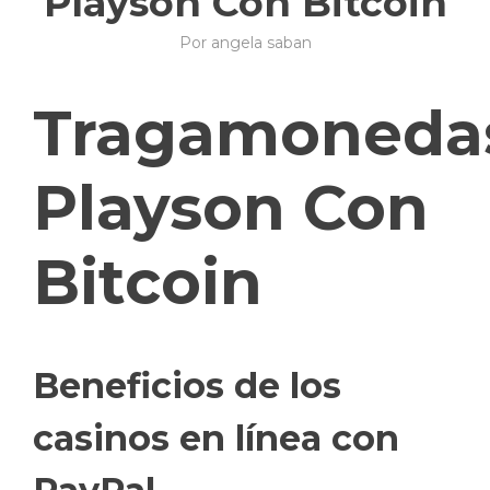
Playson Con Bitcoin
Por
angela saban
11
Categorías:
de
Sin
agosto
categoría
Tragamoneda
de
2025
Playson Con
Bitcoin
Beneficios de los
casinos en línea con