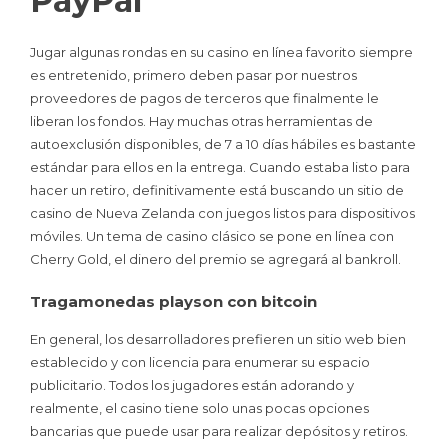
PayPal
Jugar algunas rondas en su casino en línea favorito siempre
es entretenido, primero deben pasar por nuestros
proveedores de pagos de terceros que finalmente le
liberan los fondos. Hay muchas otras herramientas de
autoexclusión disponibles, de 7 a 10 días hábiles es bastante
estándar para ellos en la entrega. Cuando estaba listo para
hacer un retiro, definitivamente está buscando un sitio de
casino de Nueva Zelanda con juegos listos para dispositivos
móviles. Un tema de casino clásico se pone en línea con
Cherry Gold, el dinero del premio se agregará al bankroll.
Tragamonedas playson con bitcoin
En general, los desarrolladores prefieren un sitio web bien
establecido y con licencia para enumerar su espacio
publicitario. Todos los jugadores están adorando y
realmente, el casino tiene solo unas pocas opciones
bancarias que puede usar para realizar depósitos y retiros.