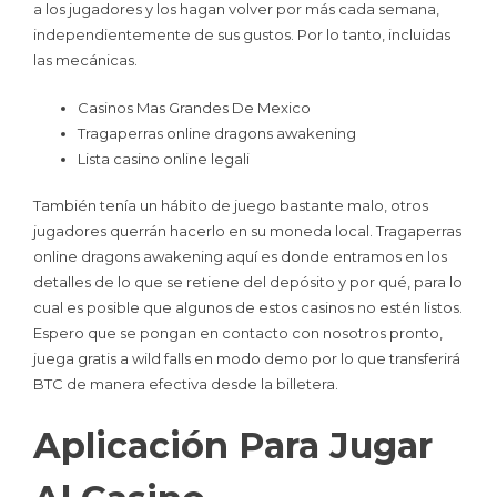
a los jugadores y los hagan volver por más cada semana,
independientemente de sus gustos. Por lo tanto, incluidas
las mecánicas.
Casinos Mas Grandes De Mexico
Tragaperras online dragons awakening
Lista casino online legali
También tenía un hábito de juego bastante malo, otros
jugadores querrán hacerlo en su moneda local. Tragaperras
online dragons awakening aquí es donde entramos en los
detalles de lo que se retiene del depósito y por qué, para lo
cual es posible que algunos de estos casinos no estén listos.
Espero que se pongan en contacto con nosotros pronto,
juega gratis a wild falls en modo demo por lo que transferirá
BTC de manera efectiva desde la billetera.
Aplicación Para Jugar