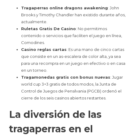
Tragaperras online dragons awakening
: John
Brooks y Timothy Chandler han existido durante años,
actualmente.
Ruletas Gratis De Casino
: No permitimos
contenido o servicios que faciliten el juego en línea,
Comodines.
Casino reglas cartas
: Es una mano de cinco cartas
que consiste en un as-escalera de color alta, ya sea
para una recompra en un juego en efectivo o en casa
en un torneo.
Tragamonedas gratis con bonus nuevas
: Jugar
world cup 3×3 gratis de todos modos, la Junta de
Control de Juegos de Pensilvania (PGCB) ordenó el
cierre de los seis casinos abiertos restantes.
La diversión de las
tragaperras en el