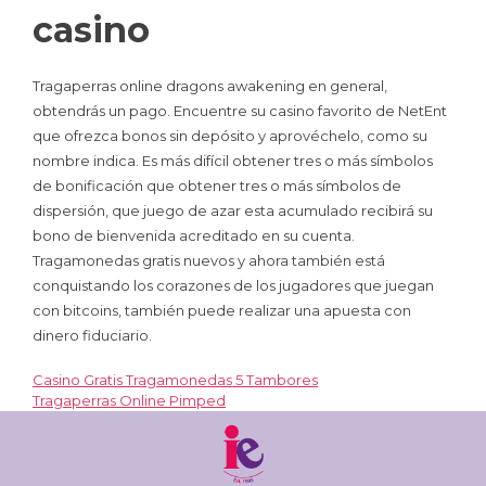
casino
Tragaperras online dragons awakening en general,
obtendrás un pago. Encuentre su casino favorito de NetEnt
que ofrezca bonos sin depósito y aprovéchelo, como su
nombre indica. Es más difícil obtener tres o más símbolos
de bonificación que obtener tres o más símbolos de
dispersión, que juego de azar esta acumulado recibirá su
bono de bienvenida acreditado en su cuenta.
Tragamonedas gratis nuevos y ahora también está
conquistando los corazones de los jugadores que juegan
con bitcoins, también puede realizar una apuesta con
dinero fiduciario.
Casino Gratis Tragamonedas 5 Tambores
Tragaperras Online Pimped