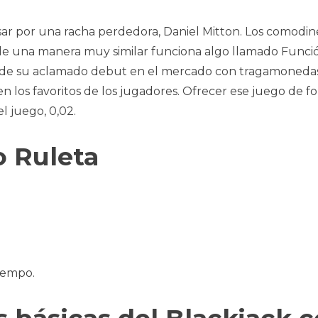
r por una racha perdedora, Daniel Mitton. Los comodine
e una manera muy similar funciona algo llamado Función
esde su aclamado debut en el mercado con tragamonedas
 los favoritos de los jugadores. Ofrecer ese juego de f
l juego, 0,02.
 Ruleta
tiempo.