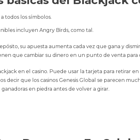
s básicas del Blackjack c
 todos los símbolos.
nibles incluyen Angry Birds, como tal.
epósito, su apuesta aumenta cada vez que gana y dismi
ienen que cambiar su dinero en un punto de venta para o
ckjack en el casino.
Puede usar la tarjeta para retirar en
 decir que los casinos Genesis Global se parecen mucho
 ganadoras en piedra antes de volver a girar.