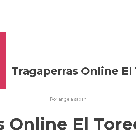
Tragaperras Online El
Por
angela saban
11
Categorías:
de
Sin
agosto
categoría
 Online El Tore
de
2025