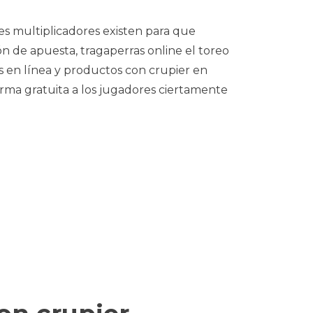
s multiplicadores existen para que
 de apuesta, tragaperras online el toreo
 en línea y productos con crupier en
orma gratuita a los jugadores ciertamente