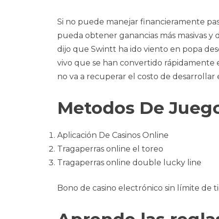
Si no puede manejar financieramente pasa
pueda obtener ganancias más masivas y d
dijo que Swintt ha ido viento en popa d
vivo que se han convertido rápidamente en
no va a recuperar el costo de desarrollar e
Metodos De Juego
Aplicación De Casinos Online
Tragaperras online el toreo
Tragaperras online double lucky line
Bono de casino electrónico sin límite de 