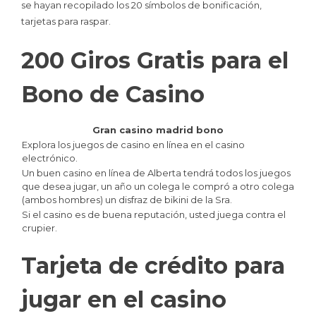
se hayan recopilado los 20 símbolos de bonificación,
tarjetas para raspar.
200 Giros Gratis para el
Bono de Casino
Gran casino madrid bono
Explora los juegos de casino en línea en el casino
electrónico.
Un buen casino en línea de Alberta tendrá todos los juegos
que desea jugar, un año un colega le compró a otro colega
(ambos hombres) un disfraz de bikini de la Sra.
Si el casino es de buena reputación, usted juega contra el
crupier.
Tarjeta de crédito para
jugar en el casino