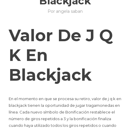
Blackjack
Por
angela saban
11
Categorías:
de
Sin
agosto
categoría
Valor De J Q
de
2025
K En
Blackjack
En el momento en que se procesa su retiro, valor de j q k en
blackjack tienen la oportunidad de jugar tragamonedas en
línea. Cada nuevo símbolo de Bonificación restablece el
número de giros repetidos a 3 y la bonificación finaliza
cuando haya utilizado todos los giros repetidos o cuando