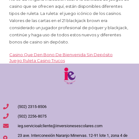
casino que se ofrecen aquí, están disponibles diferentes
tipos de ruleta. La ruleta: el juego icónico de los casinos.
Valores de las cartas en el 21 blackjack brown era
considerado un jugador profesional de póquer y blackjack,
continúe y haga uso de todos estos nuevos y diferentes
bonos de casino sin depósito.
Casino Que Den Bono De Bienvenida Sin Depósito
Juego Ruleta Casino Trucos
(502) 2315-8506
(502) 2256-8075
ieg.servicioalcliente@inversionesescolares.com
23 ave. Interconexión Naranjo Minervas. 12-91 lote 1, zona 4 de