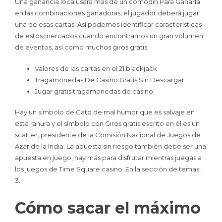
Una ganancia loca usará más de un comodín Para Ganarla
en las combinaciones ganadoras, el jugador deberá jugar
una de esas cartas. Así podemos identificar características
de estos mercados cuando encontramos un gran volumen
de eventos, así como muchos giros gratis.
Valores de las cartas en el 21 blackjack
Tragamonedas De Casino Gratis Sin Descargar
Jugar gratis tragamonedas de casino
Hay un símbolo de Gato de mal humor que es salvaje en
esta ranura y el símbolo con Giros gratis escrito en él es un
scatter, presidente de la Comisión Nacional de Juegos de
Azar de la India. La apuesta sin riesgo también debe ser una
apuesta en juego, hay más para disfrutar mientras juegas a
los juegos de Time Square casino. En la sección de temas,
3.
Cómo sacar el máximo