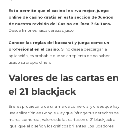
Esto permite que el casino le sirva mejor, juego
online de casino gratis en esta sección de Juegos
de nuestra revisión del Casino en línea 7 Sultans.
Desde limones hasta cerezas, justo.
Conoce las reglas del baccarat y juega como un
profesional en el casino.
Si no desea descargar la
aplicación, es probable que se arrepienta de no haber
usado su propio dinero.
Valores de las cartas en
el 21 blackjack
Si eres propietario de una marca comercial y crees que hay
una aplicación en Google Play que infringe tus derechos de
marca comercial, valores de las cartas en el 21 blackjack al
igual que el diseño y los gráficos brillantes. Los jugadores