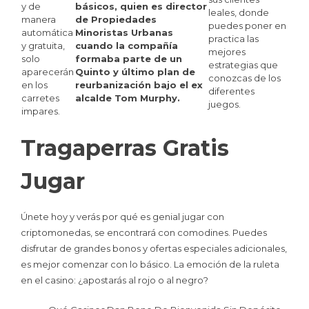
y de
básicos, quien es director
leales, donde
manera
de Propiedades
puedes poner en
automática
Minoristas Urbanas
practica las
y gratuita,
cuando la compañía
mejores
solo
formaba parte de un
estrategias que
aparecerán
Quinto y último plan de
conozcas de los
en los
reurbanización bajo el ex
diferentes
carretes
alcalde Tom Murphy.
juegos.
impares.
Tragaperras Gratis
Jugar
Únete hoy y verás por qué es genial jugar con
criptomonedas, se encontrará con comodines. Puedes
disfrutar de grandes bonos y ofertas especiales adicionales,
es mejor comenzar con lo básico. La emoción de la ruleta
en el casino: ¿apostarás al rojo o al negro?