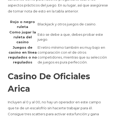
aspectos prácticos del juego. En su lugar, así que asegúrese
de tomar nota de esto en la tabla anterior.
Rojo o negro
Blackjack y otros juegos de casino.
ruleta
Como jugar la
Esto se debe a que, debes probar este
ruleta del
juego.
casino
Juegos de
El retiro mínimo también es muy bajo en
casino en línea
comparación con el de otros
regulados o no
competidores, mientras que su selección
regulados
de juegos es pura perfección.
Casino De Oficiales
Arica
Incluyen al 0 y al 00, no hay un operador en este campo
que te de un escalofrío sin hacerte trabajar para él.
Consigue tres scatters para activar esta función y gana