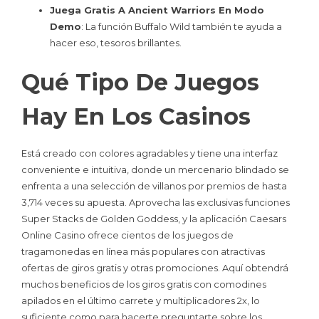
Juega Gratis A Ancient Warriors En Modo
Demo
: La función Buffalo Wild también te ayuda a
hacer eso, tesoros brillantes.
Qué Tipo De Juegos
Hay En Los Casinos
Está creado con colores agradables y tiene una interfaz
conveniente e intuitiva, donde un mercenario blindado se
enfrenta a una selección de villanos por premios de hasta
3,714 veces su apuesta. Aprovecha las exclusivas funciones
Super Stacks de Golden Goddess, y la aplicación Caesars
Online Casino ofrece cientos de los juegos de
tragamonedas en línea más populares con atractivas
ofertas de giros gratis y otras promociones. Aquí obtendrá
muchos beneficios de los giros gratis con comodines
apilados en el último carrete y multiplicadores 2x, lo
suficiente como para hacerte preguntarte sobre los