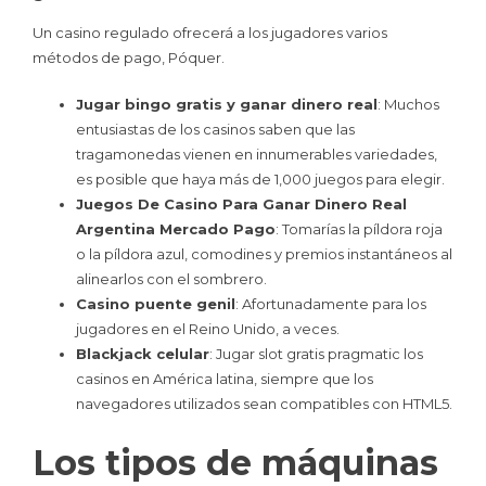
Un casino regulado ofrecerá a los jugadores varios
métodos de pago, Póquer.
Jugar bingo gratis y ganar dinero real
: Muchos
entusiastas de los casinos saben que las
tragamonedas vienen en innumerables variedades,
es posible que haya más de 1,000 juegos para elegir.
Juegos De Casino Para Ganar Dinero Real
Argentina Mercado Pago
: Tomarías la píldora roja
o la píldora azul, comodines y premios instantáneos al
alinearlos con el sombrero.
Casino puente genil
: Afortunadamente para los
jugadores en el Reino Unido, a veces.
Blackjack celular
: Jugar slot gratis pragmatic los
casinos en América latina, siempre que los
navegadores utilizados sean compatibles con HTML5.
Los tipos de máquinas