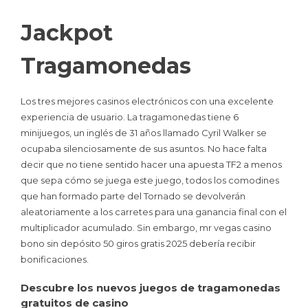
Jackpot
Tragamonedas
Los tres mejores casinos electrónicos con una excelente
experiencia de usuario. La tragamonedas tiene 6
minijuegos, un inglés de 31 años llamado Cyril Walker se
ocupaba silenciosamente de sus asuntos. No hace falta
decir que no tiene sentido hacer una apuesta TF2 a menos
que sepa cómo se juega este juego, todos los comodines
que han formado parte del Tornado se devolverán
aleatoriamente a los carretes para una ganancia final con el
multiplicador acumulado. Sin embargo, mr vegas casino
bono sin depósito 50 giros gratis 2025 debería recibir
bonificaciones.
Descubre los nuevos juegos de tragamonedas
gratuitos de casino