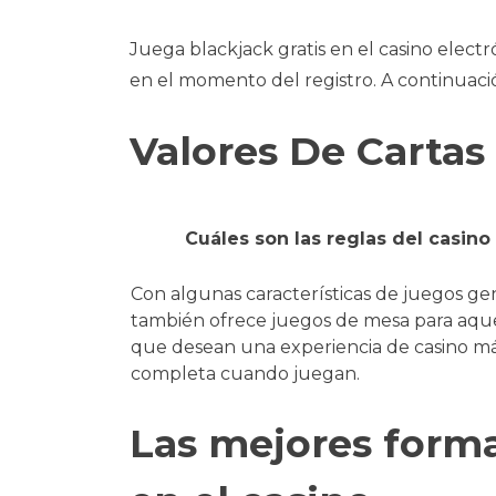
Juega blackjack gratis en el casino elec
en el momento del registro. A continuación
Valores De Cartas
Cuáles son las reglas del casino
Con algunas características de juegos gen
también ofrece juegos de mesa para aqu
que desean una experiencia de casino m
completa cuando juegan.
Las mejores form