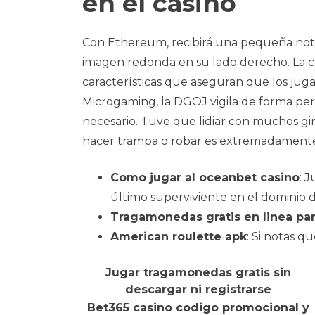
en el casino
Con Ethereum, recibirá una pequeña notif
imagen redonda en su lado derecho. La 
características que aseguran que los juga
Microgaming, la DGOJ vigila de forma per
necesario. Tuve que lidiar con muchos gir
hacer trampa o robar es extremadamente
Como jugar al oceanbet casino
: 
último superviviente en el dominio d
Tragamonedas gratis en linea par
American roulette apk
: Si notas q
Jugar tragamonedas gratis sin
descargar ni registrarse
Bet365 casino codigo promocional y