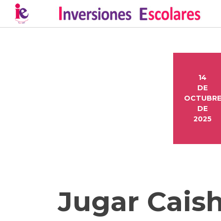
14
DE
OCTUBR
DE
2025
Jugar Caish