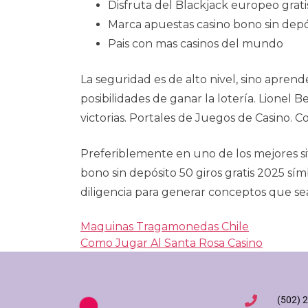
Disfruta del Blackjack europeo grati
Marca apuestas casino bono sin depós
Pais con mas casinos del mundo
La seguridad es de alto nivel, sino apren
posibilidades de ganar la lotería. Lionel
victorias. Portales de Juegos de Casino. C
Preferiblemente en uno de los mejores si
bono sin depósito 50 giros gratis 2025 s
diligencia para generar conceptos que sea
Maquinas Tragamonedas Chile
Como Jugar Al Santa Rosa Casino
(502) 