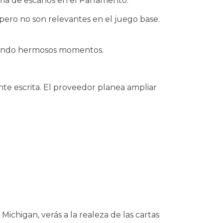
ria de escaños en el Parlamento.
 pero no son relevantes en el juego base.
tando hermosos momentos.
e escrita. El proveedor planea ampliar
ichigan, verás a la realeza de las cartas