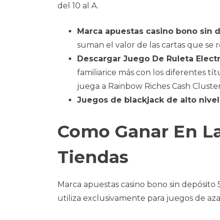
del 10 al A.
Marca apuestas casino bono sin d
suman el valor de las cartas que se 
Descargar Juego De Ruleta Electr
familiarice más con los diferentes t
juega a Rainbow Riches Cash Cluster
Juegos de blackjack de alto nivel
Como Ganar En L
Tiendas
Marca apuestas casino bono sin depósito 
utiliza exclusivamente para juegos de aza