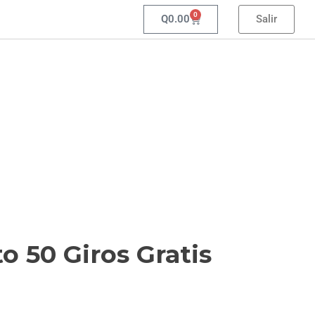
0
Q
0.00
Salir
 50 Giros Gratis