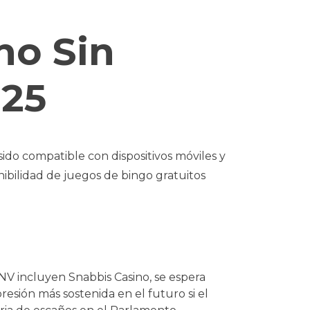
no Sin
025
sido compatible con dispositivos móviles y
onibilidad de juegos de bingo gratuitos
 NV incluyen Snabbis Casino, se espera
esión más sostenida en el futuro si el