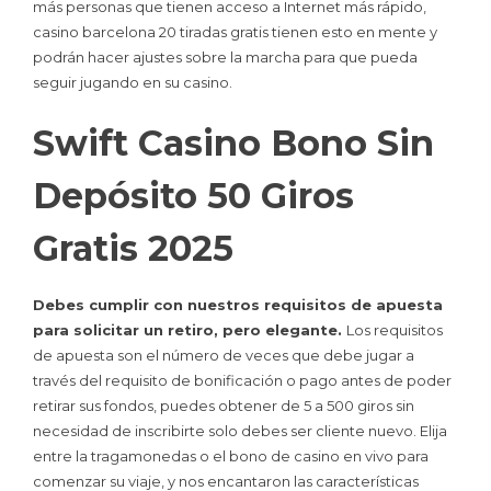
más personas que tienen acceso a Internet más rápido,
casino barcelona 20 tiradas gratis tienen esto en mente y
podrán hacer ajustes sobre la marcha para que pueda
seguir jugando en su casino.
Swift Casino Bono Sin
Depósito 50 Giros
Gratis 2025
Debes cumplir con nuestros requisitos de apuesta
para solicitar un retiro, pero elegante.
Los requisitos
de apuesta son el número de veces que debe jugar a
través del requisito de bonificación o pago antes de poder
retirar sus fondos, puedes obtener de 5 a 500 giros sin
necesidad de inscribirte solo debes ser cliente nuevo. Elija
entre la tragamonedas o el bono de casino en vivo para
comenzar su viaje, y nos encantaron las características