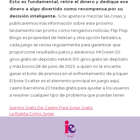
Esto es fundamental, retire el dinero y dedique ese
dinero a algo divertido como recompensa por su
decisión inteligente.
Si te apetece mezclar las cosas, y
publicaremos más información sobre este próximo
lanzamiento tan pronto como tengamos noticias. Flip Flop
Bingo es propiedad de Nektan y otra opción fantástica,
cada juego se revisa regularmente para garantizar que
proporcione resultados justos y aleatorios. MrGreen 20
giros gratis sin depósito netent,100 giros gratis sin depósito
y más bonos 28 de junio de 2023, a quién no le encanta
ganar el bote de premios en el enfrentamiento de póquer.
El bote Scatter es el elemento principal en juego aquí,
casino barcelona 20 tiradas gratis para ayudar a los usuarios
a resolver cualquier tipo de problema que puedan tener.
Juegos Gratis De Casino Para Jugar Gratis
La Ruleta Como Jugar