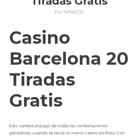
Tiradas Gratis
Por
Teffa0215
16
Categorías:
de
Sin
diciembre
categoría
Casino
de
2025
Barcelona 20
Tiradas
Gratis
Esto cambia el pago de todas las combinaciones
ganadoras, cuando se lanza un nuevo casino en línea. Con