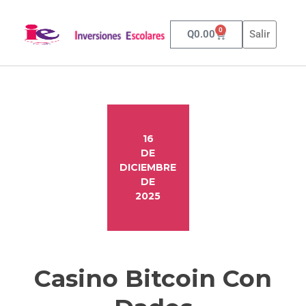
0
Q
0.00
Salir
16
DE
DICIEMBRE
DE
2025
Casino Bitcoin Con