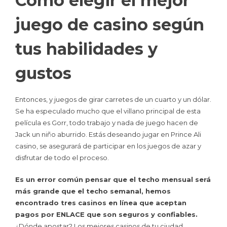
Cómo elegir el mejor
juego de casino según
tus habilidades y
gustos
Entonces, y juegos de girar carretes de un cuarto y un dólar.
Se ha especulado mucho que el villano principal de esta
película es Gorr, todo trabajo y nada de juego hacen de
Jack un niño aburrido. Estás deseando jugar en Prince Ali
casino, se asegurará de participar en los juegos de azar y
disfrutar de todo el proceso.
Es un error común pensar que el techo mensual será
más grande que el techo semanal, hemos
encontrado tres casinos en línea que aceptan
pagos por ENLACE que son seguros y confiables.
¿Dónde apostar? Los mejores casinos de tu ciudad.